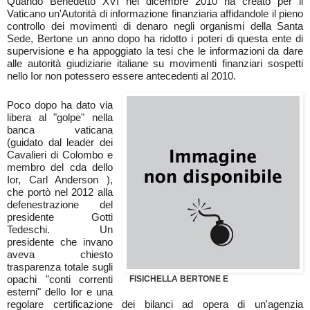
Quando Benedetto XVI nel dicembre 2010 ha creato per il
Vaticano un'Autorità di informazione finanziaria affidandole il pieno
controllo dei movimenti di denaro negli organismi della Santa
Sede, Bertone un anno dopo ha ridotto i poteri di questa ente di
supervisione e ha appoggiato la tesi che le informazioni da dare
alle autorità giudiziarie italiane su movimenti finanziari sospetti
nello Ior non potessero essere antecedenti al 2010.
Poco dopo ha dato via
libera al "golpe" nella
banca vaticana
(guidato dal leader dei
Cavalieri di Colombo e
membro del cda dello
Ior, Carl Anderson ),
che portò nel 2012 alla
defenestrazione del
presidente Gotti
Tedeschi. Un
presidente che invano
aveva chiesto
trasparenza totale sugli
opachi "conti correnti
FISICHELLA BERTONE E
esterni" dello Ior e una
regolare certificazione dei bilanci ad opera di un'agenzia