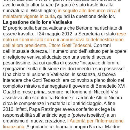
averlo voluto allontanare (Viganò è stato trasferito alla
nunziatura di Washington)
in seguito alle denunce circa il
malafarre vigente in curia
, quindi la questione dello Ior.
La gestione dello Ior e Vatileaks
E’ proprio sulla banca vaticana che Bertone ha rischiato di
essere travolto. Il 24 maggio 2012 la Segreteria di stato
rese
noto un comunicato con cui annunciava la defenestrazione
dell’allora presidente, Ettore Gotti Tedeschi
. Con toni
dall’inusuale durezza, il numero uno dell’Istituto per le opere
di religione veniva sfiduciato con una serie di accuse
pesantissime, tra cui quella di essere “incapace di fornire
spiegazioni sulla diffusione dei documenti in suo possesso”.
Una chiara allusione a Vatileaks. In sostanza, si faceva
intendere che Gotti Tedeschi era coinvolto a pieno titolo nel
complotto mirato a danneggiare il governo di Benedetto XVI.
Qualche mese prima, sempre nel torrione di Niccolò V si
assisteva allo scontro tra Bertone il cardinale Attilio Nicora
circa le competenze in material di antiriciclaggio. A fine
2010, infatti, Papa Ratzinger aveva conferito ex lege la
responsabilità sull’antiriciclaggio (potere ispettivo) a un
organismo di nuova creazione,
l’Autorità per l’Informazione
finanziaria
. A guidarlo fu chiamato proprio Nicora. Ma due