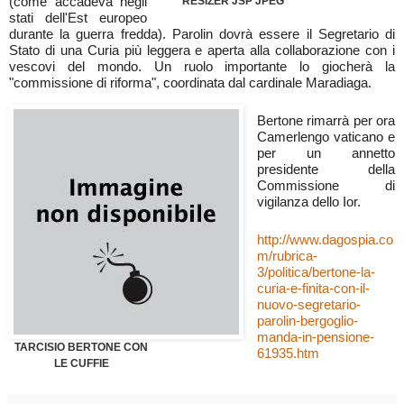
(come accadeva negli
RESIZER JSP JPEG
stati dell'Est europeo
durante la guerra fredda). Parolin dovrà essere il Segretario di
Stato di una Curia più leggera e aperta alla collaborazione con i
vescovi del mondo. Un ruolo importante lo giocherà la
"commissione di riforma", coordinata dal cardinale Maradiaga.
Bertone rimarrà per ora
Camerlengo vaticano e
per un annetto
presidente della
Commissione di
vigilanza dello Ior.
http://www.dagospia.co
m/rubrica-
3/politica/bertone-la-
curia-e-finita-con-il-
nuovo-segretario-
parolin-bergoglio-
manda-in-pensione-
TARCISIO BERTONE CON
61935.htm
LE CUFFIE