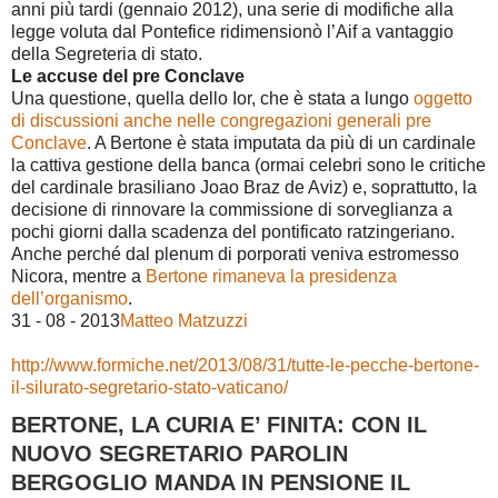
anni più tardi (gennaio 2012), una serie di modifiche alla
legge voluta dal Pontefice ridimensionò l’Aif a vantaggio
della Segreteria di stato.
Le accuse del pre Conclave
Una questione, quella dello Ior, che è stata a lungo
oggetto
di discussioni anche nelle congregazioni generali pre
Conclave
. A Bertone è stata imputata da più di un cardinale
la cattiva gestione della banca (ormai celebri sono le critiche
del cardinale brasiliano Joao Braz de Aviz) e, soprattutto, la
decisione di rinnovare la commissione di sorveglianza a
pochi giorni dalla scadenza del pontificato ratzingeriano.
Anche perché dal plenum di porporati veniva estromesso
Nicora, mentre a
Bertone rimaneva la presidenza
dell’organismo
.
31 - 08 - 2013
Matteo Matzuzzi
http://www.formiche.net/2013/08/31/tutte-le-pecche-bertone-
il-silurato-segretario-stato-vaticano/
BERTONE, LA CURIA E’ FINITA: CON IL
NUOVO SEGRETARIO PAROLIN
BERGOGLIO MANDA IN PENSIONE IL