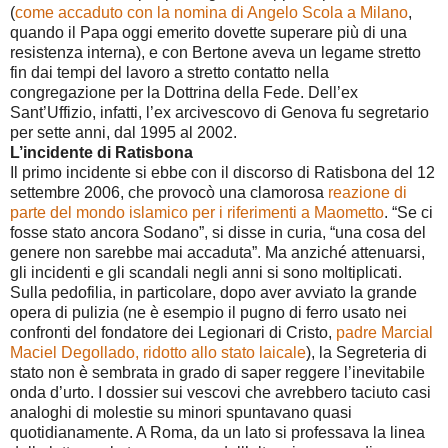
(
come accaduto con la nomina di Angelo Scola a Milano
,
quando il Papa oggi emerito dovette superare più di una
resistenza interna), e con Bertone aveva un legame stretto
fin dai tempi del lavoro a stretto contatto nella
congregazione per la Dottrina della Fede. Dell’ex
Sant’Uffizio, infatti, l’ex arcivescovo di Genova fu segretario
per sette anni, dal 1995 al 2002.
L’incidente di Ratisbona
Il primo incidente si ebbe con il discorso di Ratisbona del 12
settembre 2006, che provocò una clamorosa
reazione di
parte del mondo islamico per i riferimenti a Maometto
. “Se ci
fosse stato ancora Sodano”, si disse in curia, “una cosa del
genere non sarebbe mai accaduta”. Ma anziché attenuarsi,
gli incidenti e gli scandali negli anni si sono moltiplicati.
Sulla pedofilia, in particolare, dopo aver avviato la grande
opera di pulizia (ne è esempio il pugno di ferro usato nei
confronti del fondatore dei Legionari di Cristo,
padre Marcial
Maciel Degollado, ridotto allo stato laicale
), la Segreteria di
stato non è sembrata in grado di saper reggere l’inevitabile
onda d’urto. I dossier sui vescovi che avrebbero taciuto casi
analoghi di molestie su minori spuntavano quasi
quotidianamente. A Roma, da un lato si professava la linea