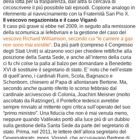
della lotta per la trasparenza, dall’altra si cercava di
circoscrivere il più possibile tali episodi. Copione analogo in
riferimento al riavvicinamento con la Fraternità San Pio X.
Il vescovo negazionista e il caso Viganò
Il caso più grave si ebbe nel 2009, in seguito alla remissione
della scomunica ai lefebvriani e la gestione del caso del
vescovo Richard Williamson, secondo cui “le camere a gas
non sono mai esistite”
. Da più parti (compreso il Congresso
degli Stati Uniti) si alzarono voci per chiedere rettifiche alla
posizione della Santa Sede, e anche all’interno della curia
ci fu chi colse la palla al balzo per domandare a Benedetto
XVI di sostituire il segretario di stato. E’ noto che nell’estate
di quell’anno, i cardinali Ruini, Scola, Bagnasco e
Schonborn, chiesero al Papa di allontanare Bertone. Ma,
secondo anche quanto riferito lo scorso febbraio dal
cardinale arcivescovo di Colonia, Joachim Meisner (molto
ascoltato da Ratzinger), il Pontefice tedesco avrebbe
sempre rinviato al mittente ogni critica sull’operato del suo
“primo ministro”. Una fiducia che non è mai venuta meno,
neppure quando Vatileaks portò alla luce più di un dubbio
sulla gestione della Santa Sede da parte del segretario di
stato. Prima, nel 2011, le lettere dell’allora segretario del
Governatorato, mons. Viganò, che accusavano Bertone di