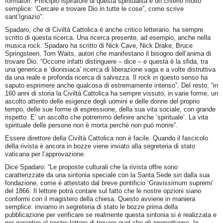
formatori. Principio ispiratore di questa spiritualità è un criterio molto
semplice: ‘Cercare e trovare Dio in tutte le cose”, come scrive
sant’Ignazio”.
Spadaro, che di Civiltà Cattolica è anche critico letterario, ha sempre
scritto di questa ricerca. Una ricerca presente, ad esempio, anche nella
musica rock. Spadaro ha scritto di Nick Cave, Nick Drake, Bruce
Springsteen, Tom Waits, autori che manifestano il bisogno dell’anima di
trovare Dio. “Occorre infatti distinguere – dice – e questa è la sfida, tra
una generica e ‘dionisiaca’ ricerca di liberazione vaga e a volte distruttiva
da una reale e profonda ricerca di salvezza. Il rock in questo senso ha
saputo esprimere anche qualcosa di estremamente intenso”. Del resto, “in
160 anni di storia la Civiltà Cattolica ha sempre vissuto, in varie forme, un
ascolto attento delle esigenze degli uomini e delle donne del proprio
tempo, delle sue forme di espressione, della sua vita sociale, con grande
rispetto. E’ un ascolto che potremmo definire anche ‘spirituale’. La vita
spirituale delle persone non è morta perché non può morire”.
Essere direttore della Civiltà Cattolica non è facile. Quando il fascicolo
della rivista è ancora in bozze viene inviato alla segreteria di stato
vaticana per l’approvazione.
Dice Spadaro: “Le proposte culturali che la rivista offre sono
caratterizzate da una sintonia speciale con la Santa Sede sin dalla sua
fondazione, come è attestato dal breve pontificio ‘Gravissimum supremi’
del 1866. Il lettore potrà contare sul fatto che le nostre opzioni siano
conformi con il magistero della chiesa. Questo avviene in maniera
semplice: inviamo in segreteria di stato le bozze prima della
pubblicazione per verificare se realmente questa sintonia si è realizzata e
per garantire al nostro lettore di trovare quel che gli promettiamo. In