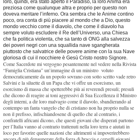
loro, quindi, era stato aperto il Paradiso, la loro Anima era
preziosa come qualunque altra e proprio per questo non
doveva meritare l’inferno. Ora sembra che le Anime contino
poco, ora conta di più piacere al mondo che a Dio, questo
mondo vecchio come il diavolo, che come il diavolo ha
sempre voluto escludere il Re dell’Universo, una Chiesa
che fa politica violenta, che sa tanto di ONG alla salvezza
dei poveri negri con una squallida nave sgangherata
piuttosto che salvatrice delle povere anime con la sua Nave
gloriosa di cui il nocchiere è Gesù Cristo nostro Signore.
Come Sacerdote mi vergogno pesantemente nel vedere nella Rivista
“Famiglia Cristiana” un’immagine di un ministro voluto
democraticamente da un popolo sovrano con sotto scritto vade retro
Salvini e la siluette di un Papa che vi offre un esorcismo, un
esorcismo di massa che spetterebbe più ai reverendi presuli; presuli
che dicono di reagire ai toni aggressivi di Sua Eccellenza il Ministro
degli interni, a dir loro malvagio come il diavolo, sbandierando al
contempo un fanta vangelo che di cristiano non ha proprio nulla se
non il prefisso, infischiandosene di quello che al contrario, i
confratelli africani dicono, che questi giovani che disperati partono
per l’Italia vanno al contrario trattenuti nella loro terra e aiutati in
loco per favorire quelle nazioni che altrimenti si impoverirebbero
ancora di più depauperate della forza di braccia e cervelli giovani