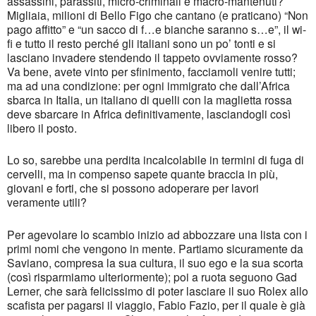
assassini, parassiti, micro-criminali e macro-mantenuti?
Migliaia, milioni di Bello Figo che cantano (e praticano) “Non
pago affitto” e “un sacco di f…e bianche saranno s…e”, il wi-
fi e tutto il resto perché gli italiani sono un po’ tonti e si
lasciano invadere stendendo il tappeto ovviamente rosso?
Va bene, avete vinto per sfinimento, facciamoli venire tutti;
ma ad una condizione: per ogni immigrato che dall’Africa
sbarca in Italia, un italiano di quelli con la maglietta rossa
deve sbarcare in Africa definitivamente, lasciandogli così
libero il posto.
Lo so, sarebbe una perdita incalcolabile in termini di fuga di
cervelli, ma in compenso sapete quante braccia in più,
giovani e forti, che si possono adoperare per lavori
veramente utili?
Per agevolare lo scambio inizio ad abbozzare una lista con i
primi nomi che vengono in mente. Partiamo sicuramente da
Saviano, compresa la sua cultura, il suo ego e la sua scorta
(così risparmiamo ulteriormente); poi a ruota seguono Gad
Lerner, che sarà felicissimo di poter lasciare il suo Rolex allo
scafista per pagarsi il viaggio, Fabio Fazio, per il quale è già