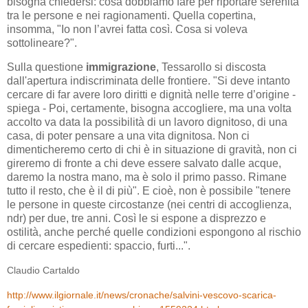
bisogna chiedersi: cosa dobbiamo fare per riportare serenità
tra le persone e nei ragionamenti. Quella copertina,
insomma, "Io non l’avrei fatta così. Cosa si voleva
sottolineare?
".
Sulla questione
immigrazione
, Tessarollo si discosta
dall'apertura indiscriminata delle frontiere. "
Si deve intanto
cercare di far avere loro diritti e dignità nelle terre d’origine -
spiega - Poi, certamente, bisogna accogliere, ma una volta
accolto va data la possibilità di un lavoro dignitoso, di una
casa, di poter pensare a una vita dignitosa. Non ci
dimenticheremo certo di chi è in situazione di gravità, non ci
gireremo di fronte a chi deve essere salvato dalle acque,
daremo la nostra mano, ma è solo il primo passo. Rimane
tutto il resto, che è il di più
". E cioè, non è possibile "t
enere
le persone in queste circostanze (nei centri di accoglienza,
ndr) per due, tre anni. Così le si espone a disprezzo e
ostilità, anche perché quelle condizioni espongono al rischio
di cercare espedienti: spaccio, furti...
".
Claudio Cartaldo
http://www.ilgiornale.it/news/cronache/salvini-vescovo-scarica-