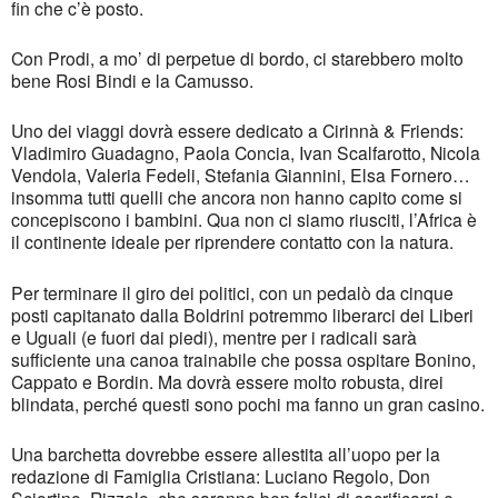
fin che c’è posto.
Con Prodi, a mo’ di perpetue di bordo, ci starebbero molto
bene Rosi Bindi e la Camusso.
Uno dei viaggi dovrà essere dedicato a Cirinnà & Friends:
Vladimiro Guadagno, Paola Concia, Ivan Scalfarotto, Nicola
Vendola, Valeria Fedeli, Stefania Giannini, Elsa Fornero…
insomma tutti quelli che ancora non hanno capito come si
concepiscono i bambini. Qua non ci siamo riusciti, l’Africa è
il continente ideale per riprendere contatto con la natura.
Per terminare il giro dei politici, con un pedalò da cinque
posti capitanato dalla Boldrini potremmo liberarci dei Liberi
e Uguali (e fuori dai piedi), mentre per i radicali sarà
sufficiente una canoa trainabile che possa ospitare Bonino,
Cappato e Bordin. Ma dovrà essere molto robusta, direi
blindata, perché questi sono pochi ma fanno un gran casino.
Una barchetta dovrebbe essere allestita all’uopo per la
redazione di Famiglia Cristiana: Luciano Regolo, Don
Sciortino, Rizzolo, che saranno ben felici di sacrificarsi e