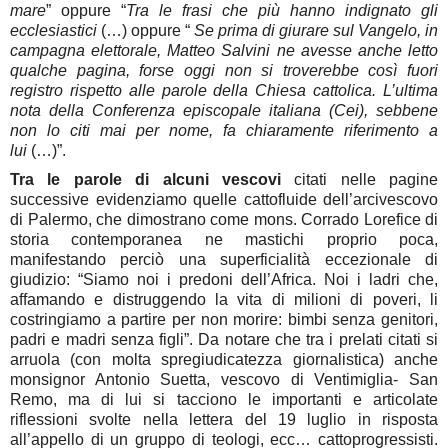
mare
” oppure “
Tra le frasi che più hanno indignato gli
ecclesiastici
(…) oppure “
Se prima di giurare sul Vangelo, in
campagna elettorale, Matteo Salvini ne avesse anche letto
qualche pagina, forse oggi non si troverebbe così fuori
registro rispetto alle parole della Chiesa cattolica. L’ultima
nota della Conferenza episcopale italiana (Cei), sebbene
non lo citi mai per nome, fa chiaramente riferimento a
lui
(…)”.
Tra le parole di alcuni vescovi
citati nelle pagine
successive evidenziamo quelle cattofluide dell’arcivescovo
di Palermo, che dimostrano come mons. Corrado Lorefice di
storia contemporanea ne mastichi proprio poca,
manifestando perciò una superficialità eccezionale di
giudizio: “Siamo noi i predoni dell’Africa. Noi i ladri che,
affamando e distruggendo la vita di milioni di poveri, li
costringiamo a partire per non morire: bimbi senza genitori,
padri e madri senza figli”. Da notare che tra i prelati citati si
arruola (con molta spregiudicatezza giornalistica) anche
monsignor Antonio Suetta, vescovo di Ventimiglia- San
Remo, ma di lui si tacciono le importanti e articolate
riflessioni svolte nella lettera del 19 luglio in risposta
all’appello di un gruppo di teologi, ecc… cattoprogressisti.