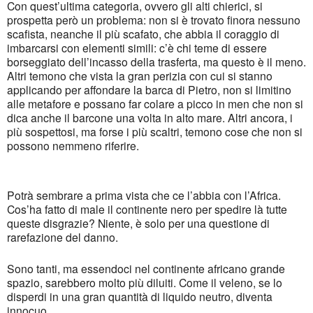
Con quest’ultima categoria, ovvero gli alti chierici, si
prospetta però un problema: non si è trovato finora nessuno
scafista, neanche il più scafato, che abbia il coraggio di
imbarcarsi con elementi simili: c’è chi teme di essere
borseggiato dell’incasso della trasferta, ma questo è il meno.
Altri temono che vista la gran perizia con cui si stanno
applicando per affondare la barca di Pietro, non si limitino
alle metafore e possano far colare a picco in men che non si
dica anche il barcone una volta in alto mare. Altri ancora, i
più sospettosi, ma forse i più scaltri, temono cose che non si
possono nemmeno riferire.
Potrà sembrare a prima vista che ce l’abbia con l’Africa.
Cos’ha fatto di male il continente nero per spedire là tutte
queste disgrazie? Niente, è solo per una questione di
rarefazione del danno.
Sono tanti, ma essendoci nel continente africano grande
spazio, sarebbero molto più diluiti. Come il veleno, se lo
disperdi in una gran quantità di liquido neutro, diventa
innocuo.