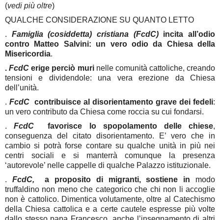
(
vedi più oltre
)
QUALCHE CONSIDERAZIONE SU QUANTO LETTO
.
Famiglia (cosiddetta) cristiana (FcdC)
incita all’odio
contro Matteo Salvini: un vero odio da Chiesa della
Misericordia
.
.
FcdC
erige perciò muri
nelle comunità cattoliche, creando
tensioni e dividendole: una vera erezione da Chiesa
dell’unità.
.
FcdC
contribuisce al disorientamento grave dei fedeli
:
un vero contributo da Chiesa come roccia su cui fondarsi.
.
FcdC
favorisce lo spopolamento delle chiese
,
conseguenza del citato disorientamento. E’ vero che in
cambio si potrà forse contare su qualche unità in più nei
centri sociali e si manterrà comunque la presenza
‘autorevole’ nelle cappelle di qualche Palazzo istituzionale.
.
FcdC,
a proposito di migranti, sostiene in
modo
truffaldino non meno che categorico che chi non li accoglie
non è cattolico. Dimentica volutamente, oltre al Catechismo
della Chiesa cattolica e a certe cautele espresse più volte
dallo stesso papa Francesco, anche l’insegnamento di altri