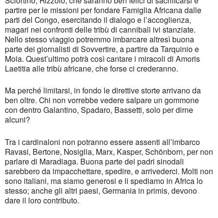
partire per le missioni per fondare Famiglia Africana dalle
parti del Congo, esercitando il dialogo e l’accoglienza,
magari nei confronti delle tribù di cannibali ivi stanziate.
Nello stesso viaggio potremmo imbarcare altresì buona
parte dei giornalisti di Sovvertire, a partire da Tarquinio e
Moia. Quest’ultimo potrà così cantare i miracoli di Amoris
Laetitia alle tribù africane, che forse ci crederanno.
Ma perché limitarsi, in fondo le direttive storte arrivano da
ben oltre. Chi non vorrebbe vedere salpare un gommone
con dentro Galantino, Spadaro, Bassetti, solo per dirne
alcuni?
Tra i cardinaloni non potranno essere assenti all’imbarco
Ravasi, Bertone, Nosiglia, Marx, Kasper, Schönborn, per non
parlare di Maradiaga. Buona parte dei padri sinodali
sarebbero da impacchettare, spedire, e arrivederci. Molti non
sono italiani, ma siamo generosi e li spediamo in Africa lo
stesso; anche gli altri paesi, Germania in primis, devono
dare il loro contributo.