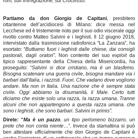
rom, sull’immigrazione, sul Crocifisso.
Partiamo da don Giorgio de Capitani
, presbitero
ottantenne dell’arcidiocesi di Milano: dice messa nel
Lecchese ed è tristemente noto per il suo odio viscerale oggi
rivolto contro Matteo Salvini e i leghisti. Il 12 giugno 2018,
intervistato dalla trasmissione radiofonica “La Zanzara”, ha
esortato: “
Buttiamo fuori i leghisti dalle chiese, dai consigli
pastorali, dagli oratori”.
Non contento del suo
exploit
da
tipico rappresentante della Chiesa della Misericordia, ha
proseguito: “
Salvini si dice cristiano, ma è un blasfemo.
Bisogna scatenare una guerra civile, bisogna mandare via i
barbari dall’Italia, i razzisti. Fuori. Che vadano dove vogliono
andare. Ma non in Italia. Una nazione che è sempre stata
civile. Oggi abbiamo la disumanità, il Male. Certo tutti
diciamo che esiste solo una razza, la razza umana. Tranne
alcuni che non appartengono a questa razza umana. che
sono i leghisti, che sono barbari. Salvini in primis”.
Direte: “
Ma è un pazzo
, un tipo perlomeno bizzarro, un
prete che non conta
niente
…”. Invece da stamattina si può
ben attestare ufficialmente che don Giorgio de Capitani è