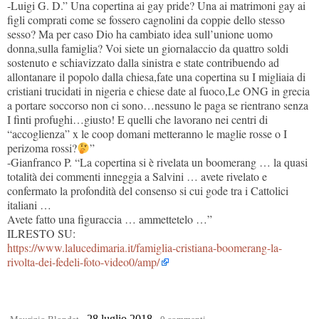
-Luigi G. D.” Una copertina ai gay pride? Una ai matrimoni gay ai
figli comprati come se fossero cagnolini da coppie dello stesso
sesso? Ma per caso Dio ha cambiato idea sull’unione uomo
donna,sulla famiglia? Voi siete un giornalaccio da quattro soldi
sostenuto e schiavizzato dalla sinistra e state contribuendo ad
allontanare il popolo dalla chiesa,fate una copertina su I migliaia di
cristiani trucidati in nigeria e chiese date al fuoco,Le ONG in grecia
a portare soccorso non ci sono…nessuno le paga se rientrano senza
I finti profughi…giusto! E quelli che lavorano nei centri di
“accoglienza” x le coop domani metteranno le maglie rosse o I
perizoma rossi?
”
-Gianfranco P. “La copertina si è rivelata un boomerang … la quasi
totalità dei commenti inneggia a Salvini … avete rivelato e
confermato la profondità del consenso si cui gode tra i Cattolici
italiani …
Avete fatto una figuraccia … ammettetelo …”
ILRESTO SU:
https://www.lalucedimaria.it/famiglia-cristiana-boomerang-la-
rivolta-dei-fedeli-foto-video0/amp/
28 luglio 2018