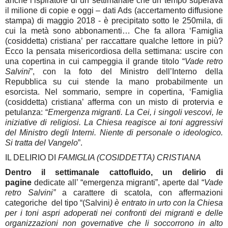
anche l’ispiratore di un settimanale che un tempo superava
il milione di copie e oggi – dati Ads (accertamento diffusione
stampa) di maggio 2018 - è precipitato sotto le 250mila, di
cui la metà sono abbonamenti… Che fa allora ‘Famiglia
(cosiddetta) cristiana’ per raccattare qualche lettore in più?
Ecco la pensata misericordiosa della settimana: uscire con
una copertina in cui campeggia il grande titolo “
Vade retro
Salvini
”, con la foto del Ministro dell’Interno della
Repubblica su cui stende la mano probabilmente un
esorcista. Nel sommario, sempre in copertina, ‘Famiglia
(cosiddetta) cristiana’ afferma con un misto di protervia e
petulanza: “
Emergenza migranti. La Cei, i singoli vescovi, le
iniziative di religiosi. La Chiesa reagisce ai toni aggressivi
del Ministro degli Interni. Niente di personale o ideologico.
Si tratta del Vangelo
”.
IL DELIRIO DI
FAMIGLIA (COSIDDETTA) CRISTIANA
Dentro il settimanale cattofluido, un delirio di
pagine
dedicate all’ “emergenza migranti”, aperte dal “
Vade
retro Salvini”
a carattere di scatola, con affermazioni
categoriche del tipo “(Salvini
) è entrato in urto con la Chiesa
per i toni aspri adoperati nei confronti dei migranti e delle
organizzazioni non governative che li soccorrono in
alto