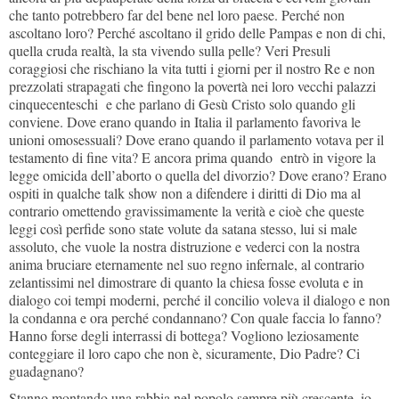
che tanto potrebbero far del bene nel loro paese. Perché non
ascoltano loro? Perché ascoltano il grido delle Pampas e non di chi,
quella cruda realtà, la sta vivendo sulla pelle? Veri Presuli
coraggiosi che rischiano la vita tutti i giorni per il nostro Re e non
prezzolati strapagati che fingono la povertà nei loro vecchi palazzi
cinquecenteschi e che parlano di Gesù Cristo solo quando gli
conviene. Dove erano quando in Italia il parlamento favoriva le
unioni omosessuali? Dove erano quando il parlamento votava per il
testamento di fine vita? E ancora prima quando entrò in vigore la
legge omicida dell’aborto o quella del divorzio? Dove erano? Erano
ospiti in qualche talk show non a difendere i diritti di Dio ma al
contrario omettendo gravissimamente la verità e cioè che queste
leggi così perfide sono state volute da satana stesso, lui si male
assoluto, che vuole la nostra distruzione e vederci con la nostra
anima bruciare eternamente nel suo regno infernale, al contrario
zelantissimi nel dimostrare di quanto la chiesa fosse evoluta e in
dialogo coi tempi moderni, perché il concilio voleva il dialogo e non
la condanna e ora perché condannano? Con quale faccia lo fanno?
Hanno forse degli interrassi di bottega? Vogliono leziosamente
conteggiare il loro capo che non è, sicuramente, Dio Padre? Ci
guadagnano?
Stanno montando una rabbia nel popolo sempre più crescente, io