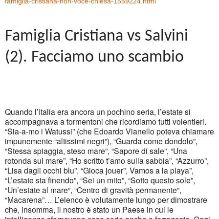
famiglia-cristiana-non-voce-chiesa-1559224.html
Famiglia Cristiana vs Salvini
(2). Facciamo uno scambio
Quando l’Italia era ancora un pochino seria, l’estate si
accompagnava a tormentoni che ricordiamo tutti volentieri.
“Sia-a-mo i Watussi” (che Edoardo Vianello poteva chiamare
impunemente “altissimi negri”), “Guarda come dondolo”,
“Stessa spiaggia, steso mare”, “Sapore di sale”, “Una
rotonda sul mare”, “Ho scritto t’amo sulla sabbia”, “Azzurro”,
“Lisa dagli occhi blu”, “Gioca jouer”, Vamos a la playa”,
“L’estate sta finendo”, “Sei un mito”, “Sotto questo sole”,
“Un’estate al mare”, “Centro di gravità permanente”,
“Macarena”… L’elenco è volutamente lungo per dimostrare
che, insomma, il nostro è stato un Paese in cui le
intelligenze sfornavano cose serie anche a ferragosto. Oggi,