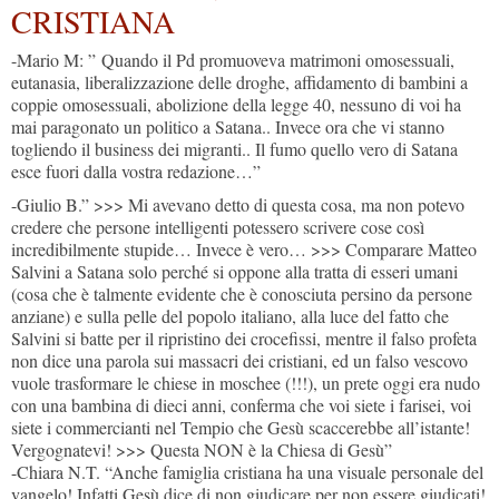
CRISTIANA
-Mario M: ” Quando il Pd promuoveva matrimoni omosessuali,
eutanasia, liberalizzazione delle droghe, affidamento di bambini a
coppie omosessuali, abolizione della legge 40, nessuno di voi ha
mai paragonato un politico a Satana.. Invece ora che vi stanno
togliendo il business dei migranti.. Il fumo quello vero di Satana
esce fuori dalla vostra redazione…”
-Giulio B.” >>> Mi avevano detto di questa cosa, ma non potevo
credere che persone intelligenti potessero scrivere cose così
incredibilmente stupide… Invece è vero… >>> Comparare Matteo
Salvini a Satana solo perché si oppone alla tratta di esseri umani
(cosa che è talmente evidente che è conosciuta persino da persone
anziane) e sulla pelle del popolo italiano, alla luce del fatto che
Salvini si batte per il ripristino dei crocefissi, mentre il falso profeta
non dice una parola sui massacri dei cristiani, ed un falso vescovo
vuole trasformare le chiese in moschee (!!!), un prete oggi era nudo
con una bambina di dieci anni, conferma che voi siete i farisei, voi
siete i commercianti nel Tempio che Gesù scaccerebbe all’istante!
Vergognatevi! >>> Questa NON è la Chiesa di Gesù”
-Chiara N.T. “Anche famiglia cristiana ha una visuale personale del
vangelo! Infatti Gesù dice di non giudicare per non essere giudicati!