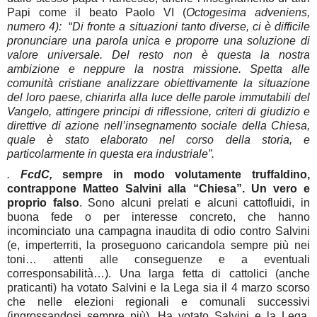
Papi come il beato Paolo VI (
Octogesima adveniens,
numero 4):
“
Di fronte a situazioni tanto diverse, ci è difficile
pronunciare una parola unica e proporre una soluzione di
valore universale. Del resto non è questa la nostra
ambizione e neppure la nostra missione. Spetta alle
comunità cristiane analizzare obiettivamente la situazione
del loro paese, chiarirla alla luce delle parole immutabili del
Vangelo, attingere principi di riflessione, criteri di giudizio e
direttive di azione nell’insegnamento sociale della Chiesa,
quale è stato elaborato nel corso della storia, e
particolarmente in questa era industriale”.
.
FcdC,
sempre in modo volutamente truffaldino,
contrappone Matteo Salvini alla “Chiesa”. Un vero e
proprio falso
. Sono alcuni prelati e alcuni cattofluidi, in
buona fede o per interesse concreto, che hanno
incominciato una campagna inaudita di odio contro Salvini
(e, imperterriti, la proseguono caricandola sempre più nei
toni… attenti alle conseguenze e a eventuali
corresponsabilità…). Una larga fetta di cattolici (anche
praticanti) ha votato Salvini e la Lega sia il 4 marzo scorso
che nelle elezioni regionali e comunali successivi
(ingrossandosi sempre più). Ha votato Salvini e la Lega,