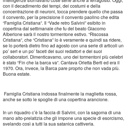
con il decadimento dei tempi, dei costumi e della
concentrazione di neuroni, tocca prendere quello che passa
il convento, per la precisione il convento paolino che edita
“Famiglia Cristiana”. Il “Vade retro Salvini” esibito in
copertina dal settimanale che fu del beato Giacomo
Alberione sarà il nostro tormentone estivo. “Riscossa
Cristiana”, che “Cristiana” lo è veramente e quindi sa ridere,
se lo porterà dietro fino ad agosto con una serie di articoli un
po’ seri e un po’ faceti dei suoi redattori e dei suoi
collaboratori. Dimenticavamo, uno dei tormentoni più celebri
è stato “Fin che la barca va”. Cantava Orietta Berti ed era il
1970. Ora, invece, la Barca pare proprio che non vada più.
Buona estate.
Famiglia Cristiana indossa finalmente la maglietta rossa,
anche se sotto le spoglie di una copertina arancione.
In un riquadro c’è la faccia di Salvini, con la sagoma di una
mano alto-prelatizia che gli impone una specie di esorcismo,
svelando così a tutti la sua satanica cattiveria.