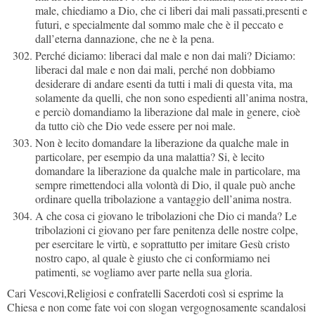
male, chiediamo a Dio, che ci liberi dai mali passati,presenti e
futuri, e specialmente dal sommo male che è il peccato e
dall’eterna dannazione, che ne è la pena.
Perché diciamo: liberaci dal male e non dai mali? Diciamo:
liberaci dal male e non dai mali, perché non dobbiamo
desiderare di andare esenti da tutti i mali di questa vita, ma
solamente da quelli, che non sono espedienti all’anima nostra,
e perciò domandiamo la liberazione dal male in genere, cioè
da tutto ciò che Dio vede essere per noi male.
Non è lecito domandare la liberazione da qualche male in
particolare, per esempio da una malattia? Si, è lecito
domandare la liberazione da qualche male in particolare, ma
sempre rimettendoci alla volontà di Dio, il quale può anche
ordinare quella tribolazione a vantaggio dell’anima nostra.
A che cosa ci giovano le tribolazioni che Dio ci manda? Le
tribolazioni ci giovano per fare penitenza delle nostre colpe,
per esercitare le virtù, e soprattutto per imitare Gesù cristo
nostro capo, al quale è giusto che ci conformiamo nei
patimenti, se vogliamo aver parte nella sua gloria.
Cari Vescovi,Religiosi e confratelli Sacerdoti così si esprime la
Chiesa e non come fate voi con slogan vergognosamente scandalosi