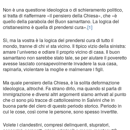
Non è una questione ideologica o di schieramento politico,
si tratta di riaffermare «il pensiero della Chiesa», che «è
quello della parabola del Buon samaritano. La logica del
cristianesimo è quella di prendersi cura».
[1]
Sì, ma la vostra è la logica del prendersi cura di tutto il
mondo, tranne di chi vi sta vicino. Il tipico vizio della sinistra:
amare l’universo e odiare il proprio vicino di casa. Il buon
samaritano non sarebbe stato tale, se per aiutare il poveretto
avesse lasciato consapevolmente invadere la sua casa,
rapinarla, violentare la moglie e malmenare i figli.
Ma quale pensiero della Chiesa, è la solita deformazione
ideologica, altroché. Fa strano dirlo, ma quando si parla di
immigrazione e diversi altri argomenti siamo arrivati al punto
che ci sono più tracce di cattolicesimo in Salvini che in
buona parte del clero di questo periodo storico. Periodo in
cui le cose, così come le persone, sono spesso invertite.
Volete i clandestini, compresi delinquenti, stupratori,