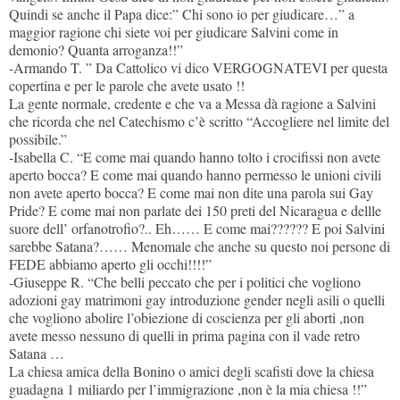
Quindi se anche il Papa dice:” Chi sono io per giudicare…” a
maggior ragione chi siete voi per giudicare Salvini come in
demonio? Quanta arroganza!!”
-Armando T. ” Da Cattolico vi dico VERGOGNATEVI per questa
copertina e per le parole che avete usato !!
La gente normale, credente e che va a Messa dà ragione a Salvini
che ricorda che nel Catechismo c’è scritto “Accogliere nel limite del
possibile.”
-Isabella C. “E come mai quando hanno tolto i crocifissi non avete
aperto bocca? E come mai quando hanno permesso le unioni civili
non avete aperto bocca? E come mai non dite una parola sui Gay
Pride? E come mai non parlate dei 150 preti del Nicaragua e dellle
suore dell’ orfanotrofio?.. Eh…… E come mai?????? E poi Salvini
sarebbe Satana?…… Menomale che anche su questo noi persone di
FEDE abbiamo aperto gli occhi!!!!”
-Giuseppe R. “Che belli peccato che per i politici che vogliono
adozioni gay matrimoni gay introduzione gender negli asili o quelli
che vogliono abolire l’obiezione di coscienza per gli aborti ,non
avete messo nessuno di quelli in prima pagina con il vade retro
Satana …
La chiesa amica della Bonino o amici degli scafisti dove la chiesa
guadagna 1 miliardo per l’immigrazione ,non è la mia chiesa !!”