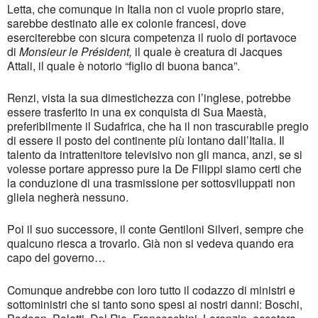
Letta, che comunque in Italia non ci vuole proprio stare,
sarebbe destinato alle ex colonie francesi, dove
eserciterebbe con sicura competenza il ruolo di portavoce
di
Monsieur le Président,
il quale è creatura di Jacques
Attali, il quale è notorio “figlio di buona banca”.
Renzi, vista la sua dimestichezza con l’inglese, potrebbe
essere trasferito in una ex conquista di Sua Maestà,
preferibilmente il Sudafrica, che ha il non trascurabile pregio
di essere il posto del continente più lontano dall’Italia. Il
talento da intrattenitore televisivo non gli manca, anzi, se si
volesse portare appresso pure la De Filippi siamo certi che
la conduzione di una trasmissione per sottosviluppati non
gliela negherà nessuno.
Poi il suo successore, il conte Gentiloni Silveri, sempre che
qualcuno riesca a trovarlo. Già non si vedeva quando era
capo del governo…
Comunque andrebbe con loro tutto il codazzo di ministri e
sottoministri che si tanto sono spesi ai nostri danni: Boschi,
Padoan, Poletti, Del Rio, Franceschini, Lorenzin, eccetera.