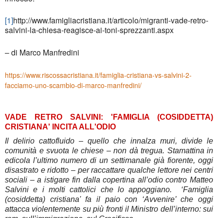
[1]
http://www.famigliacristiana.it/articolo/migranti-vade-retro-
salvini-la-chiesa-reagisce-ai-toni-sprezzanti.aspx
– di Marco Manfredini
https://www.riscossacristiana.it/famiglia-cristiana-vs-salvini-2-
facciamo-uno-scambio-di-marco-manfredini/
VADE RETRO SALVINI: 'FAMIGLIA (COSIDDETTA)
CRISTIANA' INCITA ALL'ODIO
Il delirio cattofluido – quello che innalza muri, divide le
comunità e svuota le chiese – non dà tregua. Stamattina in
edicola l’ultimo numero di un settimanale già fiorente, oggi
disastrato e ridotto – per raccattare qualche lettore nei centri
sociali – a istigare fin dalla copertina all’odio contro Matteo
Salvini e i molti cattolici che lo appoggiano. ‘Famiglia
(cosiddetta) cristiana' fa il paio con ‘Avvenire’ che oggi
attacca violentemente su più fronti il Ministro dell’interno: sui