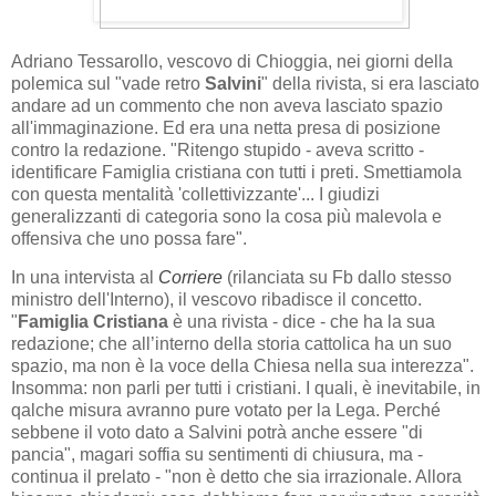
Adriano Tessarollo, vescovo di Chioggia, nei giorni della
polemica sul "vade retro
Salvini
" della rivista, si era lasciato
andare ad un commento che non aveva lasciato spazio
all'immaginazione. Ed era una netta presa di posizione
contro la redazione. "
Ritengo stupido - aveva scritto -
identificare Famiglia cristiana con tutti i preti. Smettiamola
con questa mentalità 'collettivizzante'... I giudizi
generalizzanti di categoria sono la cosa più malevola e
offensiva che uno possa fare
".
In una intervista al
Corriere
(rilanciata su Fb dallo stesso
ministro dell'Interno), il vescovo ribadisce il concetto.
"
Famiglia Cristiana
è una rivista - dice - che ha la sua
redazione; che all’interno della storia cattolica ha un suo
spazio, ma non è la voce della Chiesa nella sua interezza
".
Insomma: non parli per tutti i cristiani. I quali, è inevitabile, in
qalche misura avranno pure votato per la Lega. Perché
sebbene il voto dato a Salvini potrà anche essere "di
pancia", magari soffia su sentimenti di chiusura, ma -
continua il prelato - "
non è detto che sia irrazionale. Allora