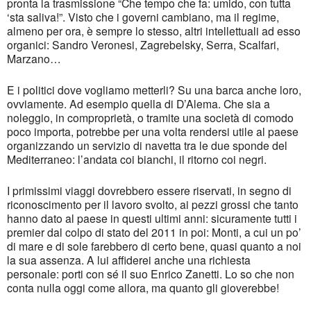
pronta la trasmissione “Che tempo che fa: umido, con tutta
‘sta saliva!”. Visto che i governi cambiano, ma il regime,
almeno per ora, è sempre lo stesso, altri intellettuali ad esso
organici: Sandro Veronesi, Zagrebelsky, Serra, Scalfari,
Marzano…
E i politici dove vogliamo metterli? Su una barca anche loro,
ovviamente. Ad esempio quella di D’Alema. Che sia a
noleggio, in comproprietà, o tramite una società di comodo
poco importa, potrebbe per una volta rendersi utile al paese
organizzando un servizio di navetta tra le due sponde del
Mediterraneo: l’andata coi bianchi, il ritorno coi negri.
I primissimi viaggi dovrebbero essere riservati, in segno di
riconoscimento per il lavoro svolto, ai pezzi grossi che tanto
hanno dato al paese in questi ultimi anni: sicuramente tutti i
premier dal colpo di stato del 2011 in poi: Monti, a cui un po’
di mare e di sole farebbero di certo bene, quasi quanto a noi
la sua assenza. A lui affiderei anche una richiesta
personale: porti con sé il suo Enrico Zanetti. Lo so che non
conta nulla oggi come allora, ma quanto gli gioverebbe!