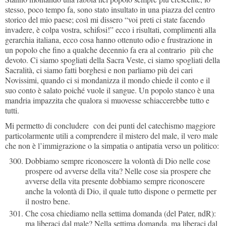
stesso, poco tempo fa, sono stato insultato in una piazza del centro
storico del mio paese; così mi dissero “voi preti ci state facendo
invadere, è colpa vostra, schifosi!” ecco i risultati, complimenti alla
gerarchia italiana, ecco cosa hanno ottenuto odio e frustrazione in
un popolo che fino a qualche decennio fa era al contrario più che
devoto. Ci siamo spogliati della Sacra Veste, ci siamo spogliati della
Sacralità, ci siamo fatti borghesi e non parliamo più dei cari
Novissimi, quando ci si mondanizza il mondo chiede il conto e il
suo conto è salato poiché vuole il sangue. Un popolo stanco è una
mandria impazzita che qualora si muovesse schiaccerebbe tutto e
tutti.
Mi permetto di concludere con dei punti del catechismo maggiore
particolarmente utili a comprendere il mistero del male, il vero male
che non è l’immigrazione o la simpatia o antipatia verso un politico:
Dobbiamo sempre riconoscere la volontà di Dio nelle cose
prospere od avverse della vita? Nelle cose sia prospere che
avverse della vita presente dobbiamo sempre riconoscere
anche la volontà di Dio, il quale tutto dispone o permette per
il nostro bene.
Che cosa chiediamo nella settima domanda (del Pater, ndR):
ma liberaci dal male? Nella settima domanda, ma liberaci dal