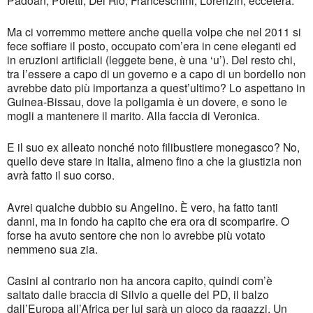
Ma ci vorremmo mettere anche quella volpe che nel 2011 si
fece soffiare il posto, occupato com’era in cene eleganti ed
in eruzioni artificiali (leggete bene, è una ‘u’). Del resto chi,
tra l’essere a capo di un governo e a capo di un bordello non
avrebbe dato più importanza a quest’ultimo? Lo aspettano in
Guinea-Bissau, dove la poligamia è un dovere, e sono le
mogli a mantenere il marito. Alla faccia di Veronica.
E il suo ex alleato nonché noto filibustiere monegasco? No,
quello deve stare in Italia, almeno fino a che la giustizia non
avrà fatto il suo corso.
Avrei qualche dubbio su Angelino. È vero, ha fatto tanti
danni, ma in fondo ha capito che era ora di scomparire. O
forse ha avuto sentore che non lo avrebbe più votato
nemmeno sua zia.
Casini al contrario non ha ancora capito, quindi com’è
saltato dalle braccia di Silvio a quelle del PD, il balzo
dall’Europa all’Africa per lui sarà un gioco da ragazzi. Un