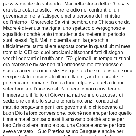
passivamente sto subendo. Mai nella storia della Chiesa si
era visto cotanto astio, livore e odio nei confronti di un
governante, nella fattispecie nella persona del ministro
dell’interno l’Onorevole Salvini, sembra una Chiesa che da
Madre è divenuta matrigna, uno spettacolo vergognoso e
squallido nonché tanto imprudente da mettere in pericolo i
suoi stessi figli. Mai in duemila anni la gerarchia,
ufficialmente, tanto si era esposta come in questi ultimi mesi
tramite la CEI coi suoi proclami altisonanti fatti di slogan
vecchi odoranti di muffa anni ’70, giornali un tempo cristiani
ora marxisti e riviste non più ortodosse ma eterodosse e
sfacciatamente comuniste. Per quello che so, i cristiani sono
sempre stati considerati ottimi cittadini, anche durante le
persecuzioni romane, l’unica loro colpa era quella di non
voler bruciare l’incenso al Pantheon e non considerare
l’Imperatore il figlio di Giove ma mai vennero accusati di
sedizione contro lo stato o terrorismo, anzi, condotti al
martirio pregavano per i loro governanti e chiedevano al
buon Dio la loro conversione, poiché non era per loro quello
il male ma al contrario essi li amavano poiché anche per
loro Cristo si era immolato su una Croce e anche per loro
aveva versato il Suo Preziosissimo Sangue e anche per